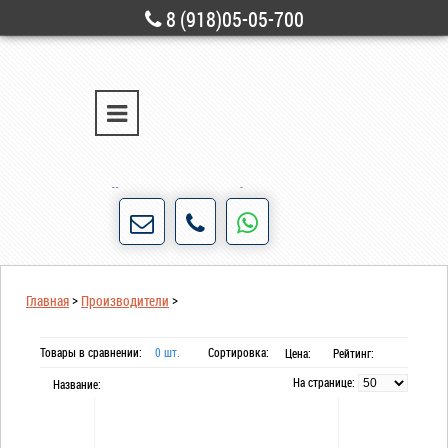
8 (918)05-05-700
г. Новороссийск
ул. Свободы, д. 28
Порядочность и честность для нас не пустые
слова!
Главная
>
Производители
>
Товары в сравнении:
0 шт.
Сортировка:
Цена:
Рейтинг:
На странице:
Название: