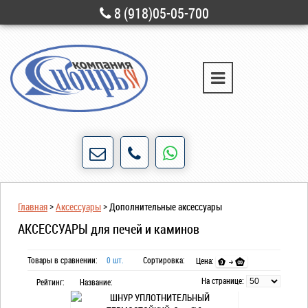
8 (918)05-05-700
г. Новороссийск
ул. Свободы, д. 28
Порядочность и честность для нас не пустые
Главная
>
Аксессуары
>
Дополнительные аксессуары
слова!
АКСЕССУАРЫ для печей и каминов
Товары в сравнении:
0 шт.
Сортировка:
Цена:
На странице:
Рейтинг:
Название: