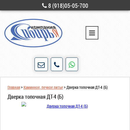
8 (918)05-05-700
г. Новороссийск
ул. Свободы, д. 28
Порядочность и честность для нас не пустые
Главная
>
Каминное, печное литье
>
Дверка топочная ДТ-4 (Б)
слова!
Дверка топочная ДТ-4 (Б)