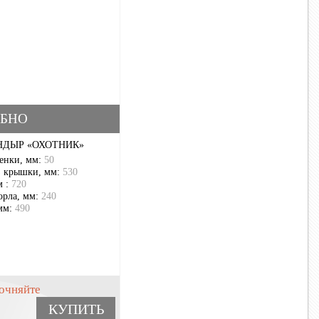
БНО
НДЫР «ОХОТНИК»
енки, мм:
50
з крышки, мм:
530
м :
720
орла, мм:
240
мм:
490
очняйте
КУПИТЬ