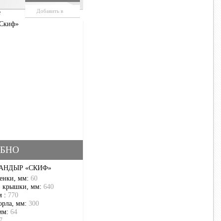
Добавить в
е
корзину
БНО
АНДЫР «СКИФ»
енки, мм:
60
з крышки, мм:
640
м :
770
орла, мм:
300
мм:
64
7