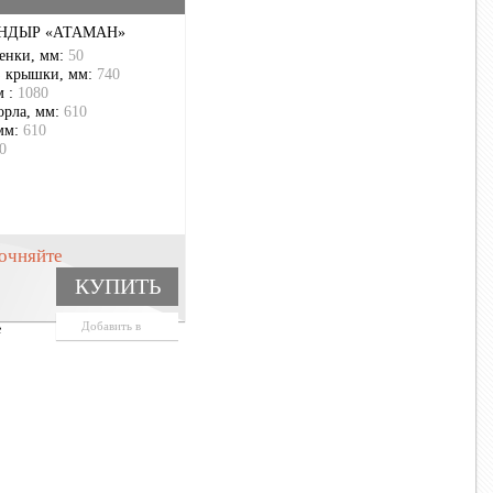
НДЫР «АТАМАН»
енки, мм:
50
з крышки, мм:
740
м :
1080
орла, мм:
610
мм:
610
0
очняйте
КУПИТЬ
Добавить в
е
корзину