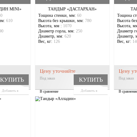
ДИН MINI»
ТАНДЫР «ДАСТАРХАН»
ТА
50
Тощина стенки, мм:
60
Тощина ст
мм:
610
Высота без крышки, мм:
780
Высота бе
Высота, мм :
1070
Высота, м
90
Диаметр горла, мм:
250
Диаметр г
Диаметр, мм:
620
Диаметр, 
Вес, кг:
126
Вес, кг:
14
Цену уточняйте
Цену ут
КУПИТЬ
Под заказ
КУПИТЬ
Под заказ
Добавить в
Добавить в
В сравнение
В сравнени
корзину
корзину