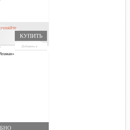
очняйте
КУПИТЬ
Добавить в
е
корзину
БНО