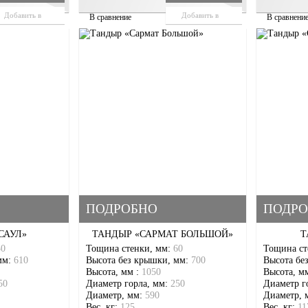
Добавить в
Добавить в
В сравнение
В сравнени
корзину
корзину
ПОДРОБНО
ПОДРО
САУЛ»
ТАНДЫР «САРМАТ БОЛЬШОЙ»
Т
50
Тощина стенки, мм:
60
Тощина ст
мм:
610
Высота без крышки, мм:
700
Высота бе
Высота, мм :
1050
Высота, м
50
Диаметр горла, мм:
250
Диаметр г
Диаметр, мм:
590
Диаметр, 
Вес, кг:
125
Вес, кг:
11