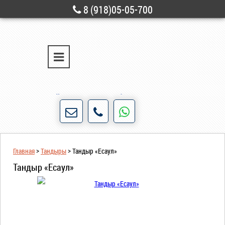
8 (918)05-05-700
г. Новороссийск
ул. Свободы, д. 28
Порядочность и честность для нас не пустые
слова!
Главная
>
Тандыры
>
Тандыр «Есаул»
Тандыр «Есаул»