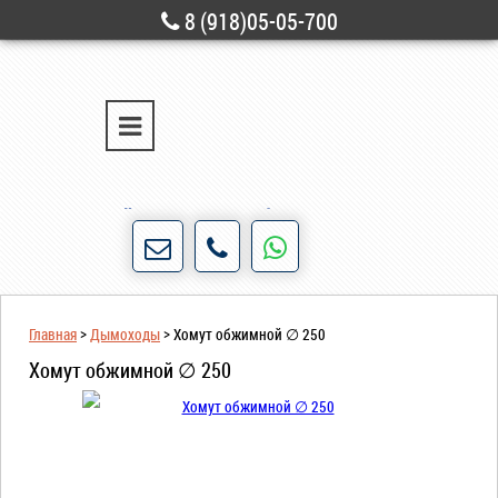
8 (918)05-05-700
г. Новороссийск
ул. Свободы, д. 28
Порядочность и честность для нас не пустые
слова!
Главная
>
Дымоходы
>
Хомут обжимной ∅ 250
Хомут обжимной ∅ 250