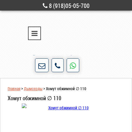
8 (918)05-05-700
г. Новороссийск
ул. Свободы, д. 28
Порядочность и честность для нас не пустые
слова!
Главная
>
Дымоходы
>
Хомут обжимной ∅ 110
Хомут обжимной ∅ 110