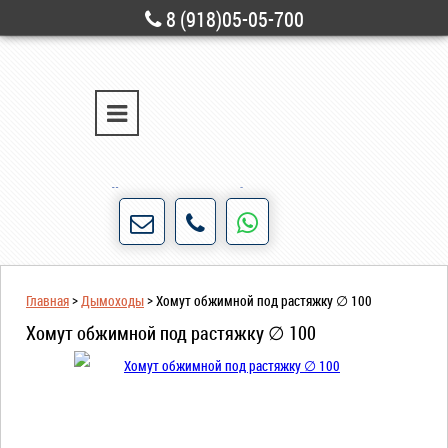
8 (918)05-05-700
г. Новороссийск
ул. Свободы, д. 28
Порядочность и честность для нас не пустые
слова!
Главная
>
Дымоходы
>
Хомут обжимной под растяжку ∅ 100
Хомут обжимной под растяжку ∅ 100