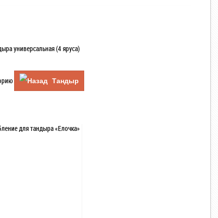
дыра универсальная (4 яруса)
горию
Тандыр