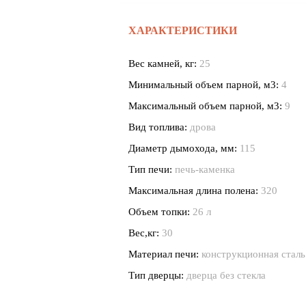
ХАРАКТЕРИСТИКИ
Вес камней, кг:
25
Минимальный объем парной, м3:
4
Максимальный объем парной, м3:
9
Вид топлива:
дрова
Диаметр дымохода, мм:
115
Тип печи:
печь-каменка
Максимальная длина полена:
320
Объем топки:
26 л
Вес,кг:
30
Материал печи:
конструкционная сталь
Тип дверцы:
дверца без стекла