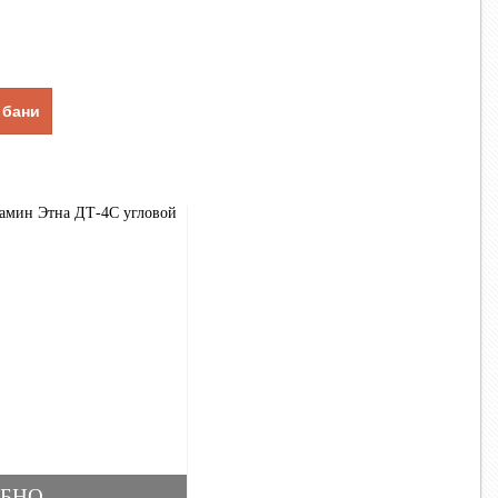
 бани
БНО