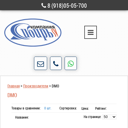
8 (918)05-05-700
г. Новороссийск
ул. Свободы, д. 28
Порядочность и честность для нас не пустые
Главная
>
Производители
>
DMO
слова!
DMO
Товары в сравнении:
0 шт.
Сортировка:
Цена:
Рейтинг:
На странице:
Название: