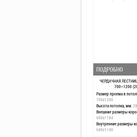
Поручень:
нет
Тип лестницы:
складна
Максимальная нагрузка,
Цвет крышки люка:
бе
Огнеупорная крышка:
д
Термоизоляционная кр
ПОДРОБНО
ЧЕРДАЧНАЯ ЛЕСТНИ
700×1200 (2
Размер проема в потол
700x1200
Высота потолка, мм:
2
Внешние размеры коро
680x1184
Внутренние размеры ко
640x1140
Размах лестницы при 