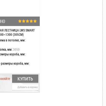
БНО
АЯ ЛЕСТНИЦА LWS SMART
700×1300 (305СМ)
ема в потолке, мм:
олка, мм:
3050
змеры короба, мм:
 размеры короба, мм:
тницы при раскладывании,
КУПИТЬ
чняйте
тницы в развернутом
 мм:
1300
Добавить в корзину
оба, мм:
140
 сегментов:
3
и на ножках:
нет
ластина:
нет