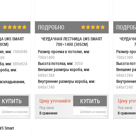
ПОДРОБНО
ПОДРО
ЦА LWS SMART
ЧЕРДАЧНАЯ ЛЕСТНИЦА LWS SMART
ЧЕРДАЧН
80СМ)
700×1400 (305СМ)
ке, мм:
700x940
Размер проема в потолке, мм:
Размер про
700x1400
700x1300
800
Высота потолка, мм:
3050
Высота пот
ба, мм:
680x924
Внешние размеры короба, мм:
Внешние ра
роба, мм:
680x1384
680x1284
Внутренние размеры короба, мм:
Внутренние
раскладывании,
640x1340
640x1240
Размах лестницы при раскладывании,
Размах лес
звернутом
мм:
1790
мм:
1790
КУПИТЬ
КУПИТЬ
Цену уточняйте
Цену уто
Размах лестницы в развернутом
Размах лес
0
Под заказ
Под заказ
состоянии, мм:
1300
состоянии,
:
4
Добавить в корзину
Добавить в корзину
В сравнение
В сравнение
Высота короба, мм:
140
Высота кор
:
да
Количество сегментов:
3
Количество
Наконечники на ножках:
нет
Наконечник
ка:
да
Стальная пластина:
да
Стальная п
упени:
да