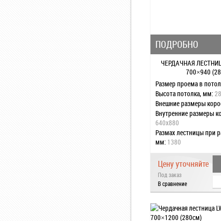
ПОДРОБНО
ЧЕРДАЧНАЯ ЛЕСТНИ
700×940 (2
Размер проема в потол
Высота потолка, мм:
2
Внешние размеры коро
Внутренние размеры ко
640x880
Размах лестницы при 
мм:
1380
Размах лестницы в ра
состоянии, мм:
1200
Цену уточняйте
Высота короба, мм:
14
Под заказ
Количество сегментов
В сравнение
Наконечники на ножках
Стальная пластина:
нет
Утепленная крышка лю
Противоскользящие ст