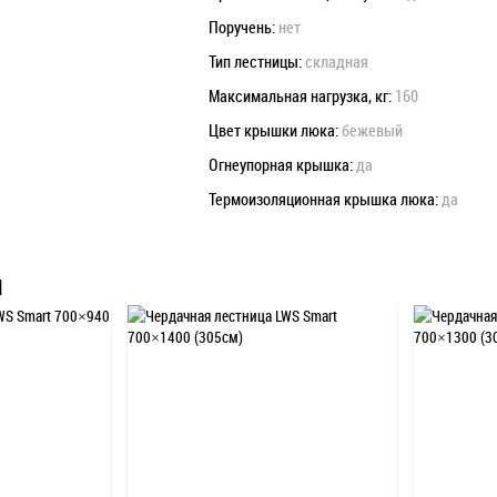
Поручень:
нет
Тип лестницы:
складная
Максимальная нагрузка, кг:
160
Цвет крышки люка:
бежевый
Огнеупорная крышка:
да
Термоизоляционная крышка люка:
да
Ы