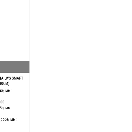
Утепленная крышка люка:
да
Утепленная
Противоскользящие ступени:
да
Противоск
я
Поручень:
нет
Поручень:
 кг:
160
Тип лестницы:
складная
Тип лестни
жевый
Максимальная нагрузка, кг:
160
Максимальн
а
Цвет крышки люка:
бежевый
Цвет крыш
ышка люка:
да
Огнеупорная крышка:
да
Огнеупорн
Термоизоляционная крышка люка:
да
Термоизол
ЦА LWS SMART
80СМ)
ке, мм:
800
ба, мм:
роба, мм:
раскладывании,