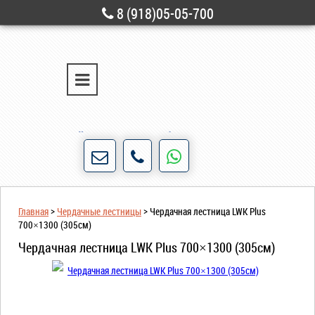
8 (918)05-05-700
г. Новороссийск
ул. Свободы, д. 28
Порядочность и честность для нас не пустые
слова!
Главная
>
Чердачные лестницы
>
Чердачная лестница LWK Plus
700×1300 (305см)
Чердачная лестница LWK Plus 700×1300 (305см)