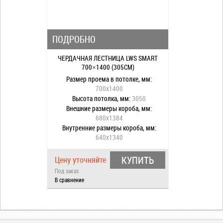
ПОДРОБНО
ЧЕРДАЧНАЯ ЛЕСТНИЦА LWS SMART
700×1400 (305СМ)
Размер проема в потолке, мм:
700x1400
Высота потолка, мм:
3050
Внешние размеры короба, мм:
680x1384
Внутренние размеры короба, мм:
640x1340
Размах лестницы при раскладывании,
мм:
1790
КУПИТЬ
Цену уточняйте
Размах лестницы в развернутом
Под заказ
состоянии, мм:
1300
В сравнение
Высота короба, мм:
140
Количество сегментов:
3
Наконечники на ножках:
нет
Стальная пластина:
да