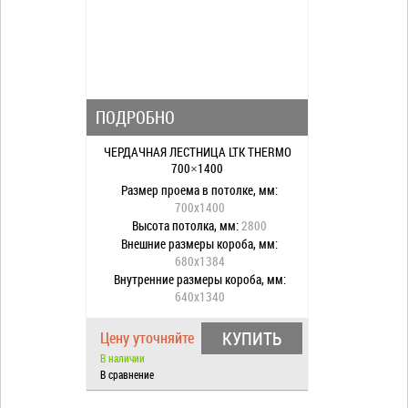
ПОДРОБНО
ЧЕРДАЧНАЯ ЛЕСТНИЦА LTK THERMO
700×1400
Размер проема в потолке, мм:
700x1400
Высота потолка, мм:
2800
Внешние размеры короба, мм:
680x1384
Внутренние размеры короба, мм:
640x1340
Размах лестницы при раскладывании,
мм:
1670
КУПИТЬ
Цену уточняйте
Размах лестницы в развернутом
В наличии
состоянии, мм:
1210
В сравнение
Высота короба, мм:
220
Наконечники на ножках:
да