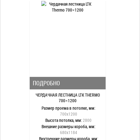
Стальная пластина:
да
Утепленная крышка люка:
да
Противоскользящие ступени:
да
Поручень:
да
Тип лестницы:
складная
Максимальная нагрузка, кг:
160
Цвет крышки люка:
белый
Огнеупорная крышка:
да
Термоизоляционная крышка люка:
да
ПОДРОБНО
ЧЕРДАЧНАЯ ЛЕСТНИЦА LTK THERMO
700×1200
Размер проема в потолке, мм:
700x1200
Высота потолка, мм:
2800
Внешние размеры короба, мм:
680x1184
Внутренние размеры короба, мм: