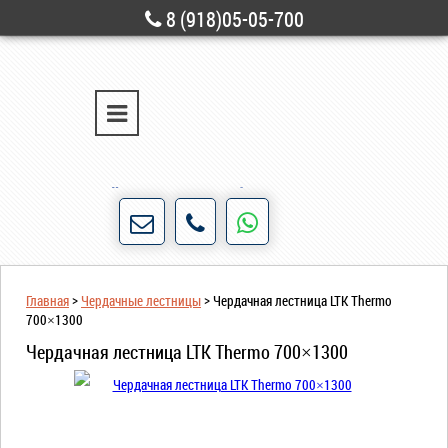
8 (918)05-05-700
г. Новороссийск
ул. Свободы, д. 28
Порядочность и честность для нас не пустые
слова!
Главная
>
Чердачные лестницы
>
Чердачная лестница LTK Thermo
700×1300
Чердачная лестница LTK Thermo 700×1300