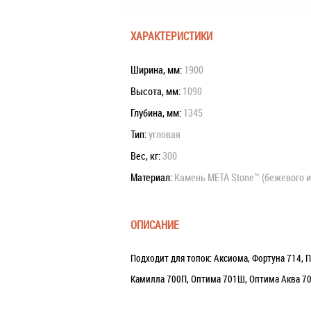
ХАРАКТЕРИСТИКИ
Ширина, мм:
1900
Высота, мм:
1090
Глубина, мм:
1345
Тип:
угловая
Вес, кг:
300
Материал:
Камень META Stone™ (бежевого и
ОПИСАНИЕ
Подходит для топок: Аксиома, Фортуна 714,
Камилла 700П, Оптима 701Ш, Оптима Аква 70