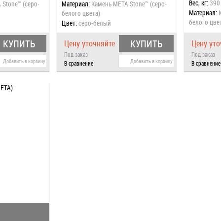
Вес, кг:
390
 Stone™ (серо-
Материал:
Камень META Stone™ (серо-
Материал:
белого цвета)
белого цве
Цвет:
серо-белый
"ИМПЕРАДОР
цвета), ша
КУПИТЬ
КУПИТЬ
Цену уточняйте
Цену уто
Под заказ
Под заказ
Добавить в корзину
Добавить в корзину
В сравнение
В сравнение