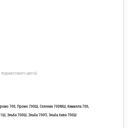
 терракотового цвета)
 Промо 700, Промо 700Ш, Селеник 700МШ, Камилла 700,
1Ш, Эльба 700Ш, Эльба 700П, Эльба Аква 700Ш