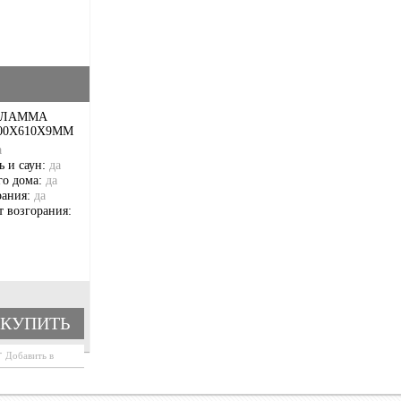
ФЛАММА
00Х610Х9ММ
а
ь и саун:
да
го дома:
да
рания:
да
т возгорания:
КУПИТЬ
Добавить в
корзину