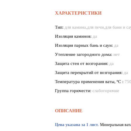
ХАРАКТЕРИСТИКИ
Тип:
для камина,для печи,для бани и с
Изоляция каминов:
да
Изоляция парных бань и саун:
да
Утепление загородного дома:
нет
Защита стен от возгорания:
да
Защита перекрытий от возгорания:
да
Температура применения ваты, ºС :
75
Группа горючести:
слабогорючие
ОПИСАНИЕ
Цена указана за 1 лист.
Минеральная вата