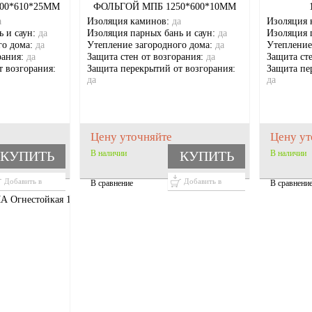
00*610*25ММ
ФОЛЬГОЙ МПБ 1250*600*10ММ
а
Изоляция каминов:
да
Изоляция 
ь и саун:
да
Изоляция парных бань и саун:
да
Изоляция 
го дома:
да
Утепление загородного дома:
да
Утепление
рания:
да
Защита стен от возгорания:
да
Защита ст
т возгорания:
Защита перекрытий от возгорания:
Защита пе
да
да
Цену уточняйте
Цену ут
КУПИТЬ
В наличии
КУПИТЬ
В наличии
Добавить в
Добавить в
В сравнение
В сравнени
корзину
корзину