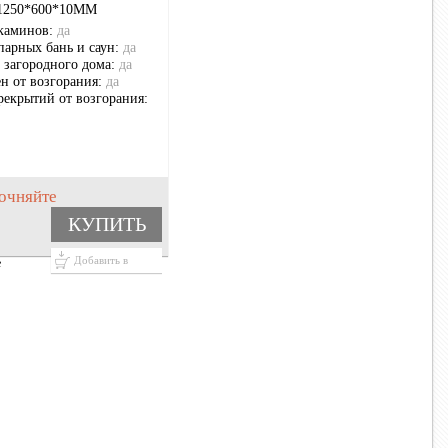
1250*600*10ММ
каминов:
да
парных бань и саун:
да
 загородного дома:
да
ен от возгорания:
да
рекрытий от возгорания:
очняйте
КУПИТЬ
Добавить в
е
корзину