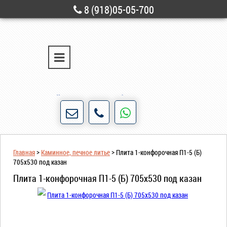
8 (918)05-05-700
г. Новороссийск
ул. Свободы, д. 28
Порядочность и честность для нас не пустые
слова!
Главная
>
Каминное, печное литье
>
Плита 1-конфорочная П1-5 (Б)
705х530 под казан
Плита 1-конфорочная П1-5 (Б) 705х530 под казан