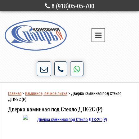
8 (918)05-05-700
г. Новороссийск
ул. Свободы, д. 28
Порядочность и честность для нас не пустые
Главная
>
Каминное, печное литье
>
Дверка каминная под Стекло
слова!
ДТК-2С (Р)
Дверка каминная под Стекло ДТК-2С (Р)