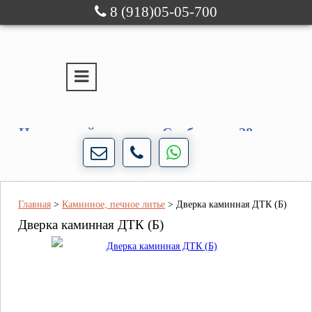
8 (918)05-05-700
г. Новороссийск
ул. Свободы, д. 28
Порядочность и честность для нас не пустые
слова!
Главная
>
Каминное, печное литье
>
Дверка каминная ДТК (Б)
Дверка каминная ДТК (Б)