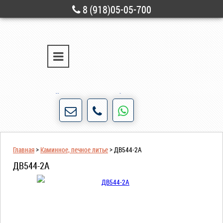
8 (918)05-05-700
г. Новороссийск
ул. Свободы, д. 28
Порядочность и честность для нас не пустые
слова!
Главная
>
Каминное, печное литье
>
ДВ544-2А
ДВ544-2А